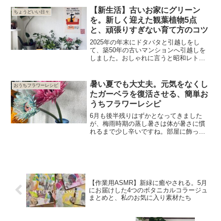
けようと思ったのか、少しだけお話しさ
せてください。「一人ひとりに寄り添い
【新生活】古いお家にグリーン
ちょうどいい日々
たい」と願った独立...
を。新しく迎えた観葉植物5点
と、頑張りすぎない育て方のコツ
2025年の年末にドタバタと引越しをし
て、築50年の古いマンションへ引越しを
しました。おしゃれに言うと昭和レトロ
な雰囲気。新築戸建ての家を4年で手放
し、50年もの月日を見守ってきた築古マ
ンションへ引越しです。きっかけは30代
暑い夏でも大丈夫。元気をなくし
おうちフラワーレシピ
後半から早々と終...
たガーベラを復活させる、簡単お
うちフラワーレシピ
6月も後半残りはずかとなってきました
が、梅雨時期の蒸し暑さは体が暑さに慣
れるまで少し辛いですね。部屋に飾って
いる花も昼間は急激に暑くなったり、雨
上がりで気温が急に下がったりと調整が
難しいようです。飾っていたガーベラが
夜は元気だったのに、朝に...
【作業用ASMR】新緑に癒やされる。5月
にお届けした4つのボタニカルコラージュ
まとめと、私のお気に入り素材たち