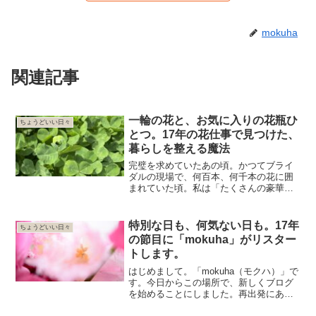
mokuha
関連記事
一輪の花と、お気に入りの花瓶ひ
ちょうどいい日々
とつ。17年の花仕事で見つけた、
暮らしを整える魔法
完璧を求めていたあの頃。かつてブライ
ダルの現場で、何百本、何千本の花に囲
まれていた頃。私は「たくさんの豪華な
花で、空間を完璧に埋め尽くすこと」
が、花を飾る正解だと思い込んでいまし
た。若いながらもプロとしての誇りと責
特別な日も、何気ない日も。17年
ちょうどいい日々
任、そして緊張感。それはそ...
の節目に「mokuha」がリスター
トします。
はじめまして。「mokuha（モクハ）」で
す。今日からこの場所で、新しくブログ
を始めることにしました。再出発にあた
り、まずは私がなぜもう一度「花」を届